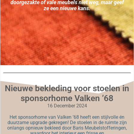
f
met liefde voor het vak en oog voor een perfect
resultaat. Met meer dan 30 jaar ervaring staan we
garant voor professioneel advies en tevreden
klanten.
Nieuwe bekleding voor stoelen in
sponsorhome Valken ’68
16 December 2024
Het sponsorhome van Valken ’68 heeft een stijlvolle én
duurzame upgrade gekregen! De stoelen in de ruimte zijn
onlangs opnieuw bekleed door Baris Meubelstofferingen,
waardoor het interieur een frisse en