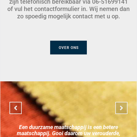
zijn telefonisch bereikbaar via 06-51699141
of vul het contactformulier in. Wij nemen dan
zo spoedig mogelijk contact met u op.
OVER ONS
Baris meubelstoffeerder restaureert en stoffeert
uw klassieke, vintage of (retro) moderne meubelen