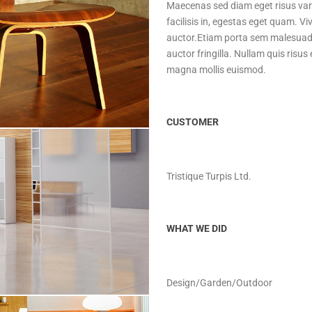
Maecenas sed diam eget risus vari
facilisis in, egestas eget quam. V
auctor.Etiam porta sem malesuad
auctor fringilla. Nullam quis risu
magna mollis euismod.
CUSTOMER
Tristique Turpis Ltd.
WHAT WE DID
Design/Garden/Outdoor