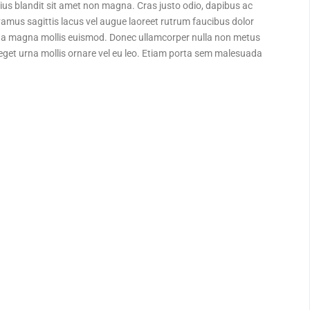
us blandit sit amet non magna. Cras justo odio, dapibus ac
ivamus sagittis lacus vel augue laoreet rutrum faucibus dolor
a magna mollis euismod. Donec ullamcorper nulla non metus
s eget urna mollis ornare vel eu leo. Etiam porta sem malesuada