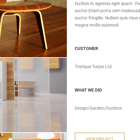
facilisis in, egestas eget quam. V
auctor.Etiam porta sem malesuad
auctor fringilla. Nullam quis risu
magna mollis euismod.
CUSTOMER
Tristique Turpis Ltd.
WHAT WE DID
Design/Garden/Outdoor
VIEW PROJECT